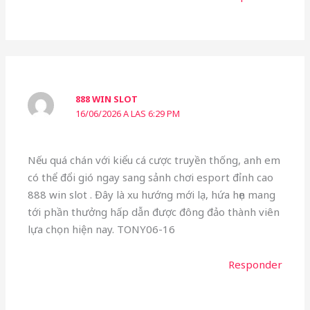
888 WIN SLOT
16/06/2026 A LAS 6:29 PM
Nếu quá chán với kiểu cá cược truyền thống, anh em
có thể đổi gió ngay sang sảnh chơi esport đỉnh cao
888 win slot . Đây là xu hướng mới lạ, hứa hẹn mang
tới phần thưởng hấp dẫn được đông đảo thành viên
lựa chọn hiện nay. TONY06-16
Responder