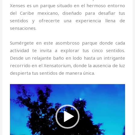
Xenses es un parque situado en el hermoso entorno
del Caribe mexicano, diseñado para desafiar tus
sentidos y ofrecerte una experiencia llena de
sensaciones.
Sumérgete en este asombroso parque donde cada
actividad te invita a explorar tus cinco sentidos.
Desde un relajante baño en lodo hasta un intrigante
recorrido en el Xensatorium, donde la ausencia de luz
despierta tus sentidos de manera única.
Reproductor
de
vídeo