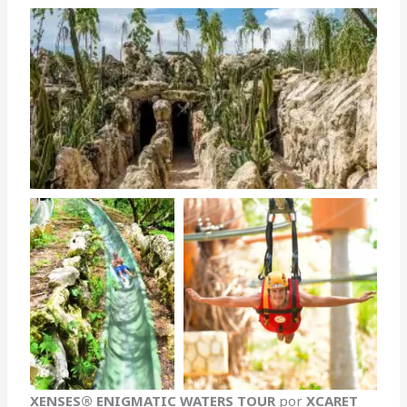
XENSES®
ENIGMATIC WATERS TOUR
por
XCARET